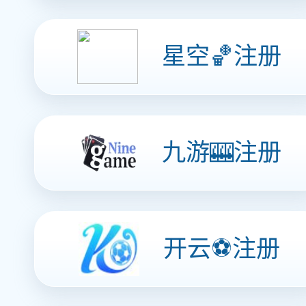
星空🏀注册
九游🎰注册
开云⚽️注册