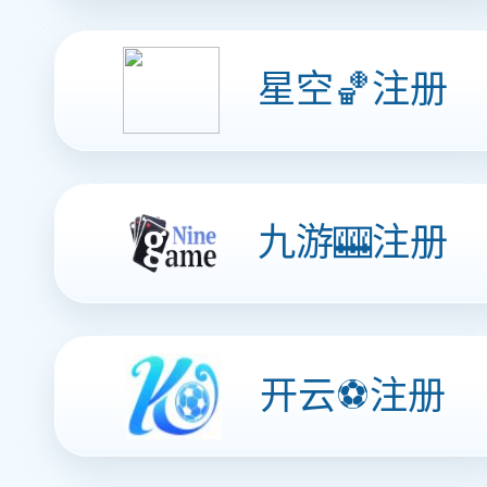
星空🏀注册
九游🎰注册
开云⚽️注册