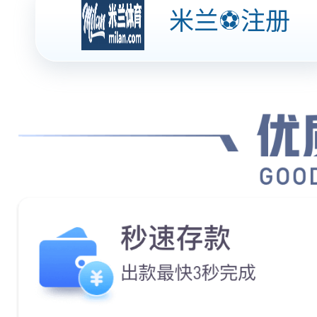
米兰⚽️注册