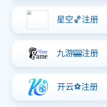
星空🏀注册
九游🎰注册
开云⚽️注册