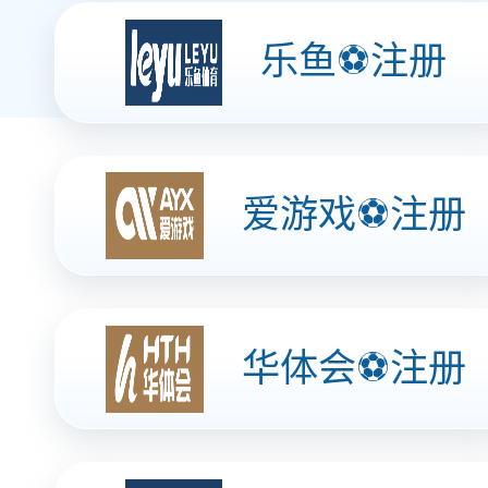
乐鱼⚽️注册
爱游戏⚽️注册
华体会⚽️注册