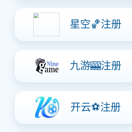
星空🏀注册
九游🎰注册
开云⚽️注册