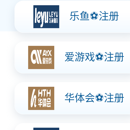
乐鱼⚽️注册
爱游戏⚽️注册
华体会⚽️注册