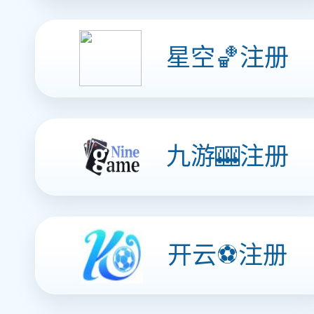
星空🏀注册
九游🎰注册
开云⚽️注册