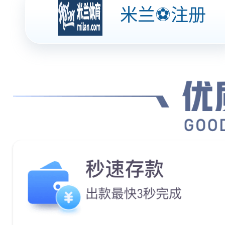
米兰⚽️注册