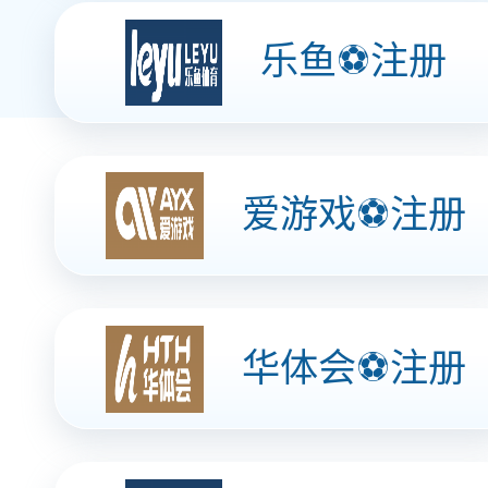
乐鱼⚽️注册
爱游戏⚽️注册
华体会⚽️注册