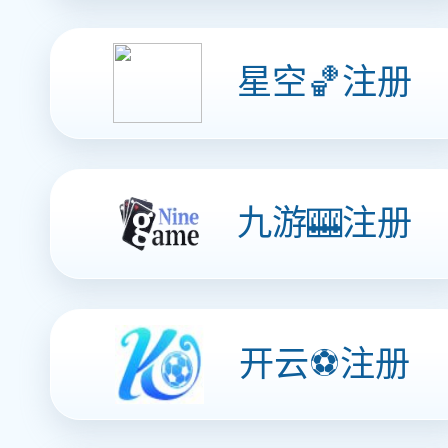
星空🏀注册
九游🎰注册
开云⚽️注册