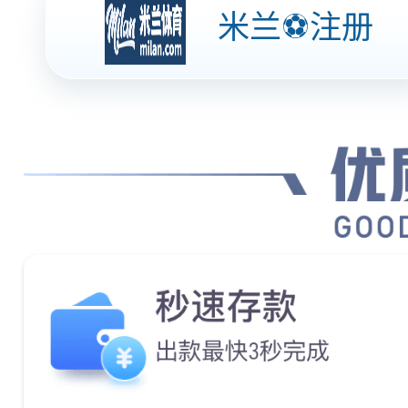
米兰⚽️注册